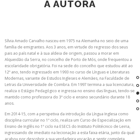
A AUTORA
Sílvia Amado Carvalho nasceu em 1975 na Alemanha no seio de uma
família de emigrantes. Aos 3 anos, em virtude do regresso dos seus
pais ao país natal e à sua aldeia de origem, passou a morar em
Alqueidão da Serra, no concelho de Porto de Mós, onde frequentou a
escolaridade obrigatória. Foi na sede do concelho que estudou até ao
12º ano, tendo ingressado em 1993 no curso de Línguas e Literaturas
Modernas, variante de Estudos Ingleses e Alemães, na Faculdade de
Letras da Universidade de Coimbra. Em 1997 termina a sua licenciatura,
realiza o Estágio Pedagógico e ingressa no ensino das línguas, tendo-se
mantido como professora do 3º ciclo e ensino secundário durante 18
anos.
Em 2014-15, com a perspetiva da introdução da Língua Inglesa como
disciplina curricular no 1º ciclo, realiza um Curso de Especialização em
Ensino de Inglês no 1º ciclo na ESECS do Instituto Politécnico de Leiria,
ingressando de imediato na lecionação a esta faixa etária, junto da qual
acabou por descobrir a sua verdadeira vocação e sentir completa