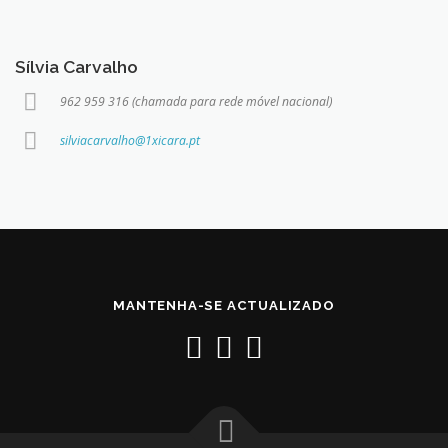
Sílvia Carvalho
962 959 316 (chamada para rede móvel nacional)
silviacarvalho@1xicara.pt
MANTENHA-SE ACTUALIZADO