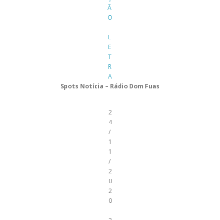
Ã
O
L
E
T
R
A
Spots Notícia – Rádio Dom Fuas
2
4
/
1
1
/
2
0
2
0