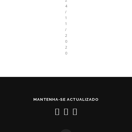
2
4
/
1
1
/
2
0
2
0
MANTENHA-SE ACTUALIZADO