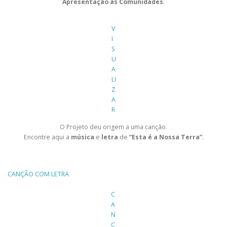
Apresentação às Comunidades
.
V
I
S
U
A
LI
Z
A
R
O Projeto deu origem a uma canção.
Encontre aqui a
música
e
letra
de
“Esta é a Nossa Terra”
.
CANÇÃO COM LETRA
C
A
N
Ç