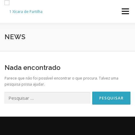
Saltar
para
Menu
conteúdo
O PROJETO
A AUTORA
RECURSOS
NEWS
CANTINHO DO LEITOR
CONTACTOS
LOJA
Nada encontrado
Parece que não foi possível encontrar o que procura. Talvez uma
pesquisa possa ajudar.
Pesquisar
por: